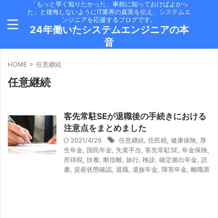
「もっと早く知りたかった、事前に知っておけばよかっ
た」と後悔しないようにIT業界の真実を伝え、システムエ
ンジニアを応援するブログです。
24年働いたシステムエンジニアの本
音
HOME
>
任意継続
任意継続
客先常駐SEが退職後の手続きにおける
注意点をまとめました
2021/4/26
任意継続
,
住民税
,
健康保険
,
厚
生年金
,
国民年金
,
失業手当
,
客先常駐SE
,
年金保険
,
所得税
,
扶養
,
断捨離
,
旅行
,
検診
,
確定拠出年金
,
読
書
,
資産状態確認
,
退職
,
遺族年金
,
障害年金
,
離職票