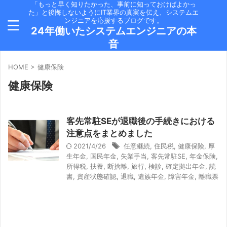
「もっと早く知りたかった、事前に知っておけばよかっ
た」と後悔しないようにIT業界の真実を伝え、システムエ
ンジニアを応援するブログです。
24年働いたシステムエンジニアの本
音
HOME
>
健康保険
健康保険
客先常駐SEが退職後の手続きにおける
注意点をまとめました
2021/4/26
任意継続
,
住民税
,
健康保険
,
厚
生年金
,
国民年金
,
失業手当
,
客先常駐SE
,
年金保険
,
所得税
,
扶養
,
断捨離
,
旅行
,
検診
,
確定拠出年金
,
読
書
,
資産状態確認
,
退職
,
遺族年金
,
障害年金
,
離職票