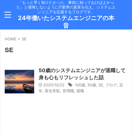
「もっと早く知りたかった、事前に知っておけばよかっ
た」と後悔しないようにIT業界の真実を伝え、システムエ
ンジニアを応援するブログです。
24年働いたシステムエンジニアの本
音
HOME
>
SE
SE
50歳のシステムエンジニアが退職して
身も心もリフレッシュした話
2020/10/22
100歳
,
50歳
,
SE
,
ブログ
,
定
年
,
客先常駐
,
管理職
,
退職