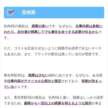
⑨残業
社内SEの場合は、
残業が多い
です。なぜなら、
仕事内容は多岐に
わたり、自分達が残業してでも責任を全うする必要が出るから
で
す。
ただ、コストを圧迫させないように残業代を請求できないケース
もあるため、まだ、ブラックの部分は残っているのが現状です。
客先常駐SEは、
残業は少ない
傾向にあります。なぜなら、ある程
度
仕事内容がテクニカルな部分と限定
されており、
役割が決まっ
ている
からです。
また、客先常駐SEの場合は、社内SEと違い、残業はしっかり請求
できるため、
顧客から一定以上の残業を控えるような指示
が来ま