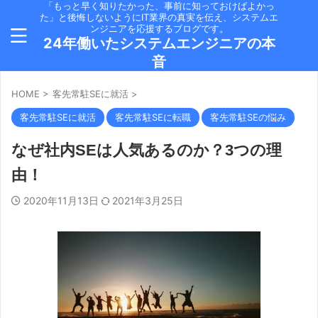
「もっと早く知りたかった、事前に知っておけばよかっ
た」と後悔しないようにIT業界の真実を伝え、システムエ
ンジニアを応援するブログです。
24年働いたシステムエンジニアの本
音
HOME
>
客先常駐SEに就活
>
客先常駐SEに就活
客先常駐SEに転職
客先常駐SEの悩み
なぜ社内SEは人気あるのか？3つの理
由！
2020年11月13日
2021年3月25日