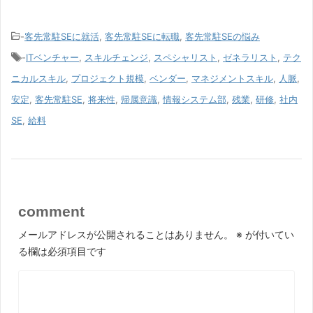
-
客先常駐SEに就活
,
客先常駐SEに転職
,
客先常駐SEの悩み
-
ITベンチャー
,
スキルチェンジ
,
スペシャリスト
,
ゼネラリスト
,
テク
ニカルスキル
,
プロジェクト規模
,
ベンダー
,
マネジメントスキル
,
人脈
,
安定
,
客先常駐SE
,
将来性
,
帰属意識
,
情報システム部
,
残業
,
研修
,
社内
SE
,
給料
comment
メールアドレスが公開されることはありません。
※
が付いてい
る欄は必須項目です